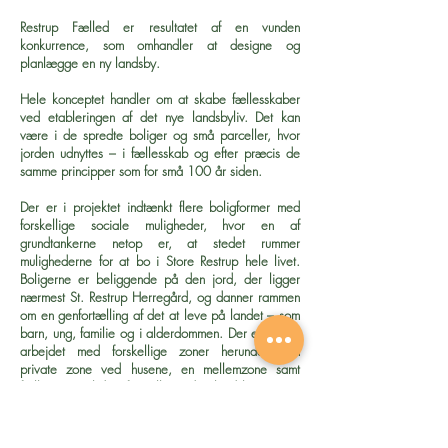
Restrup Fælled er resultatet af en vunden
konkurrence, som omhandler at designe og
planlægge en ny landsby.
Hele konceptet handler om at skabe fællesskaber
ved etableringen af det nye landsbyliv. Det kan
være i de spredte boliger og små parceller, hvor
jorden udnyttes – i fællesskab og efter præcis de
samme principper som for små 100 år siden.
Der er i projektet indtænkt flere boligformer med
forskellige sociale muligheder, hvor en af
grundtankerne netop er, at stedet rummer
mulighederne for at bo i Store Restrup hele livet.
Boligerne er beliggende på den jord, der ligger
nærmest St. Restrup Herregård, og danner rammen
om en genfortælling af det at leve på landet – som
barn, ung, familie og i alderdommen. Der er blevet
arbejdet med forskellige zoner herunder den
private zone ved husene, en mellemzone samt
fælleszoner til det uformelle møde i landsbyen.
Bebyggelsen er designet med små boliger, som
danner et gårdmotiv med en reference til skalaen i