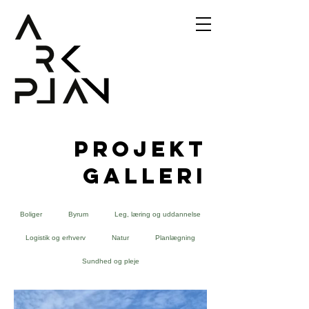
Projekt
galleri
Boliger
Byrum
Leg, læring og uddannelse
Logistik og erhverv
Natur
Planlægning
Sundhed og pleje